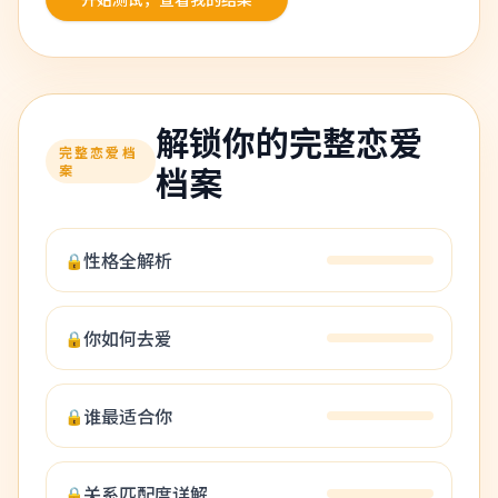
解锁你的完整恋爱
完整恋爱档
档案
案
性格全解析
🔒
你如何去爱
🔒
谁最适合你
🔒
关系匹配度详解
🔒