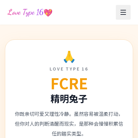
💖
Love Type 16
🙏
LOVE TYPE 16
FCRE
精明兔子
你既亲切可爱又理性冷静。虽然容易被温柔打动，
但你对人的判断清醒而现实，是那种会慢慢积累信
任的踏实类型。