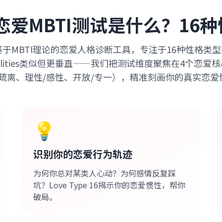
e 16恋爱MBTI测试是什么？1
 16是基于MBTI理论的恋爱人格诊断工具，专注于16种性格
onalities类似但更垂直——我们把测试维度聚焦在4个恋
/疏离、理性/感性、开放/专一），精准刻画你的真实恋爱
💡
识别你的恋爱行为轨迹
为何你总对某类人心动？为何感情反复踩
坑？Love Type 16揭示你的恋爱惯性，帮你
破局。