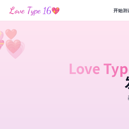
Love Type 16
💖
开始测

❤️
❤️
💗


Love Typ