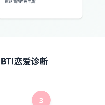
就能用的恋爱宝典！
取MBTI恋爱诊断
3