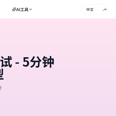
AI工具
⌄
 - 5分钟
型
断