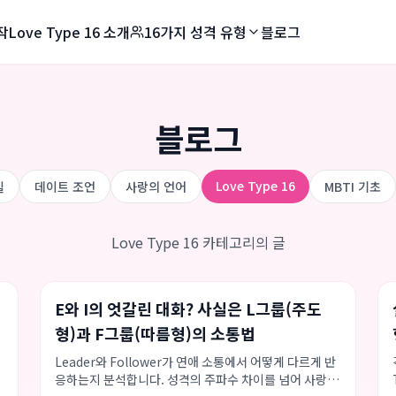
작
Love Type 16 소개
16가지 성격 유형
블로그
블로그
Love Type 16
킬
데이트 조언
사랑의 언어
MBTI 기초
Love Type 16 카테고리의 글
커뮤니케이션 스킬
Love Type 16
연애 팁
E와 I의 엇갈린 대화? 사실은 L그룹(주도
형)과 F그룹(따름형)의 소통법
적
Leader와 Follower가 연애 소통에서 어떻게 다르게 반
응하는지 분석합니다. 성격의 주파수 차이를 넘어 사랑이