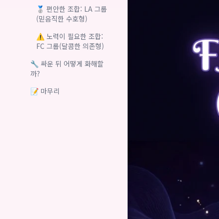
🥈 편안한 조합: LA 그룹
(믿음직한 수호형)
⚠️ 노력이 필요한 조합:
FC 그룹(달콤한 의존형)
🔧 싸운 뒤 어떻게 화해할
까?
📝 마무리