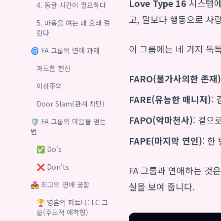
Love Type 16
시스템에서
4. 동굴 시간이 필요하다
고, 말보다 행동으로 사
5. 마음을 여는 데 오래 걸
린다
이 그룹에는 네 가지 독
🌀 FA 그룹의 연애 과제
과도한 헌신
FARO(불가사의한 존재
이상주의
FARE(유능한 매니저)
:
Door Slam(관계 차단)
FAPO(악마천사)
: 겉으
🛡️ FA 그룹의 마음을 얻는
법
FAPE(마지막 연인)
: 
✅ Do's
❌ Don'ts
FA 그룹과 연애하는 것
💑 최고의 연애 궁합
실을 보여 줍니다.
🏆 영혼의 파트너: LC 그
룹(주도적 애착형)