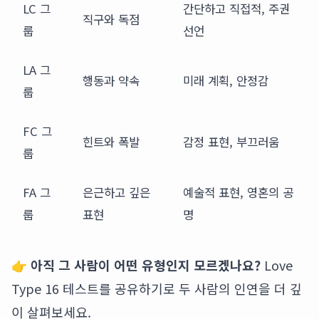
LC 그
간단하고 직접적, 주권
직구와 독점
룹
선언
LA 그
행동과 약속
미래 계획, 안정감
룹
FC 그
힌트와 폭발
감정 표현, 부끄러움
룹
FA 그
은근하고 깊은
예술적 표현, 영혼의 공
룹
표현
명
👉
아직 그 사람이 어떤 유형인지 모르겠나요?
Love
Type 16 테스트를 공유하기
로 두 사람의 인연을 더 깊
이 살펴보세요.