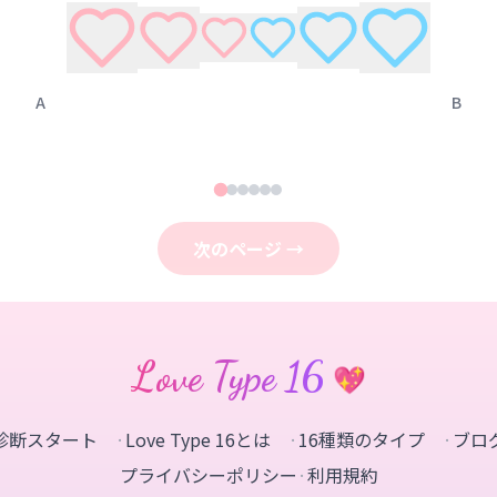
A
B
次のページ →
Love Type 16
💖
診断スタート
·
Love Type 16とは
·
16種類のタイプ
·
ブロ
プライバシーポリシー
·
利用規約