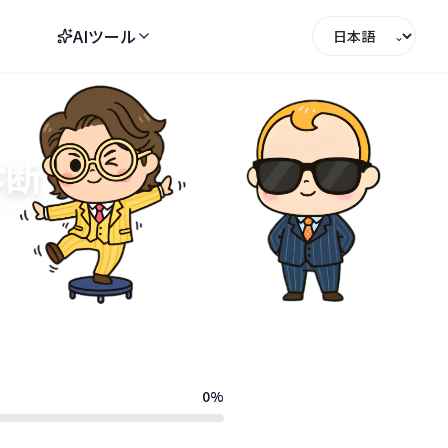
AIツール
⌄
診断
0
%