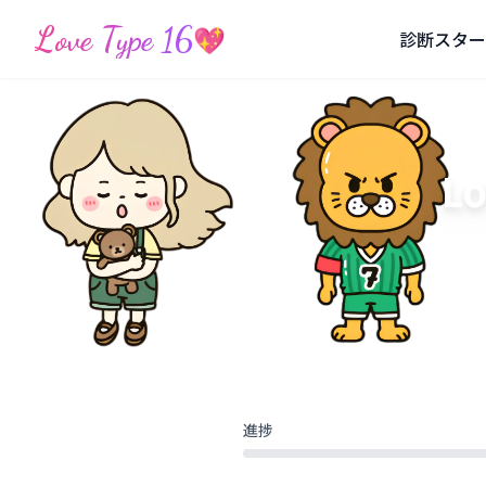
Love Type 16
💖
診断スター
L
進捗