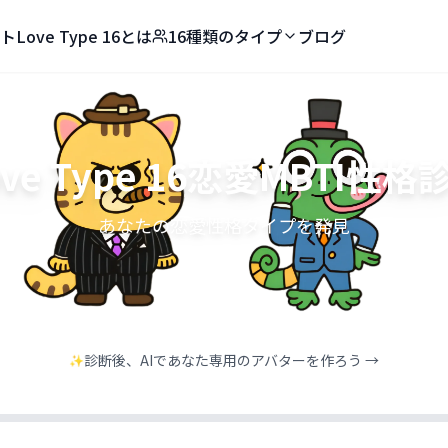
ト
Love Type 16とは
16種類のタイプ
ブログ
ove Type 16恋愛MBTI性格
あなたの恋愛性格タイプを発見
診断後、AIであなた専用のアバターを作ろう →
✨